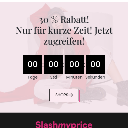
30 % Rabatt!
Nur für kurze Zeit! Jetzt
zugreifen!
00
00
00
00
:
:
:
Tage
Std
Minuten
Sekunden
SHOPS